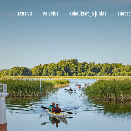
Etusivu
Palvelut
Kokoukset ja juhlat
Tuotte