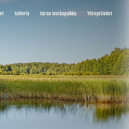
et
Galleria
Varaa matkapaikka
Yhteystiedot