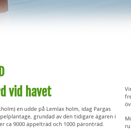
D
d vid havet
Vi
fr
öv
holm) en udde på Lemlax holm, idag Pargas
elplantage, grundad av den tidigare ägaren i
Mö
xer ca 9000 äppelträd och 1000 päronträd.
ru