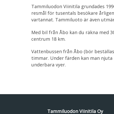
Tammiluodon Viinitila grundades 1996,
resmål för tusentals besökare årlige
vartannat. Tammiluoto är även utmär
Med bil från Åbo kan du räkna med 30
centrum 18 km.
Vattenbussen från Åbo (bör beställas)
timmar. Under färden kan man njuta 
underbara vyer.
Tammiluodon Viinitila Oy