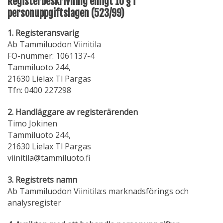
Registerbeskrivning enligt 10 § i
personuppgiftslagen (523/99)
1. Registeransvarig
Ab Tammiluodon Viinitila
FO-nummer: 1061137-4
Tammiluoto 244,
21630 Lielax Tl Pargas
Tfn: 0400 227298
2. Handläggare av registerärenden
Timo Jokinen
Tammiluoto 244,
21630 Lielax Tl Pargas
viinitila@tammiluoto.fi
3. Registrets namn
Ab Tammiluodon Viinitila:s marknadsförings och
analysregister